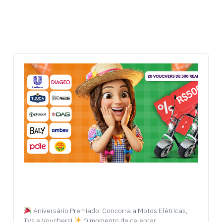
Aniversário Premiado: Concorra a Motos Elétricas,
TVs e Vouchers!
O momento de celebrar…