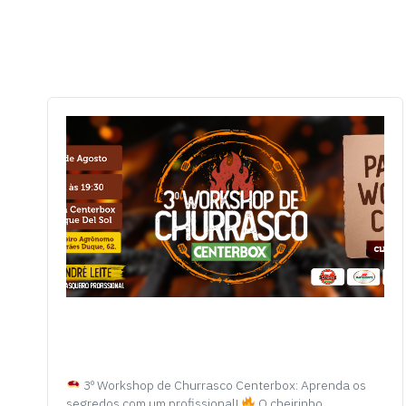
3º Workshop de Churrasco Centerbox: Aprenda os
segredos com um profissional!
O cheirinho…