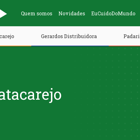
Quem somos
Novidades
EuCuidoDoMundo
carejo
Gerardos Distribuidora
Padari
atacarejo