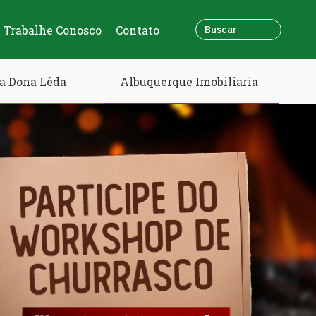
Trabalhe Conosco
Contato
a Dona Lêda
Albuquerque Imobiliaria