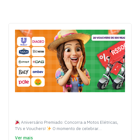
Aniversário Premiado: Concorra a Motos Elétricas,
TVs e Vouchers!
O momento de celebrar…
Ver mais