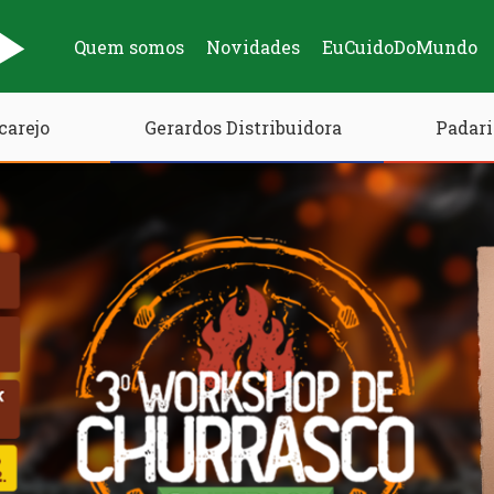
Quem somos
Novidades
EuCuidoDoMundo
carejo
Gerardos Distribuidora
Padari