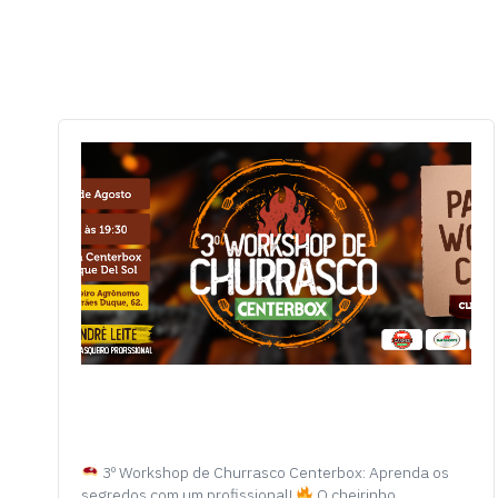
3º Workshop de Churrasco Centerbox: Aprenda os
segredos com um profissional!
O cheirinho…