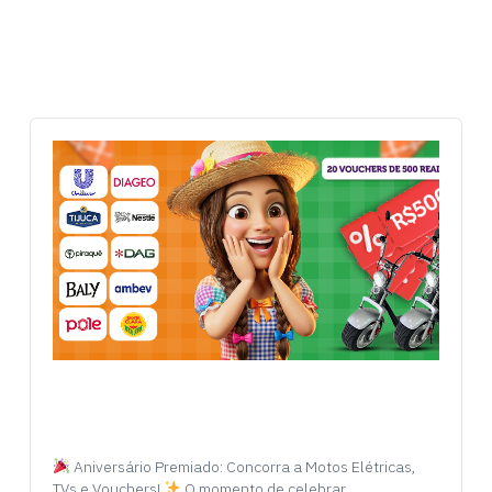
Aniversário Premiado: Concorra a Motos Elétricas,
TVs e Vouchers!
O momento de celebrar…