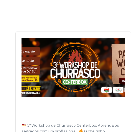
3º Workshop de Churrasco Centerbox: Aprenda os
segredos com um profissional!
O cheirinho…