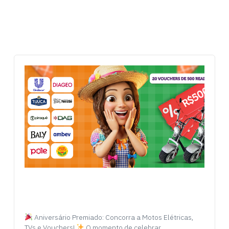
Aniversário Premiado: Concorra a Motos Elétricas,
TVs e Vouchers!
O momento de celebrar…