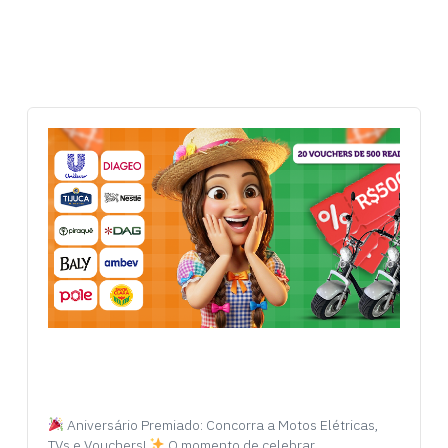
Aniversário Premiado: Concorra a Motos Elétricas,
TVs e Vouchers!
O momento de celebrar…