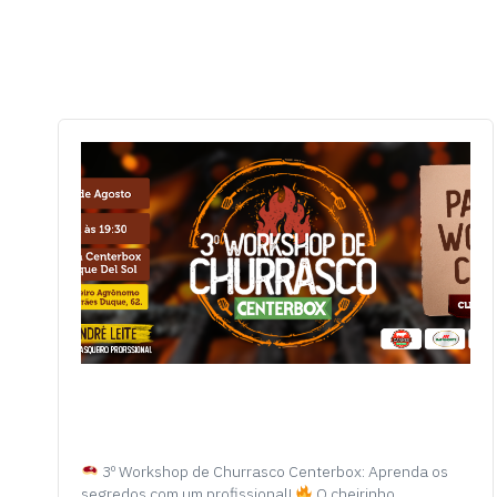
3º Workshop de Churrasco Centerbox: Aprenda os
segredos com um profissional!
O cheirinho…