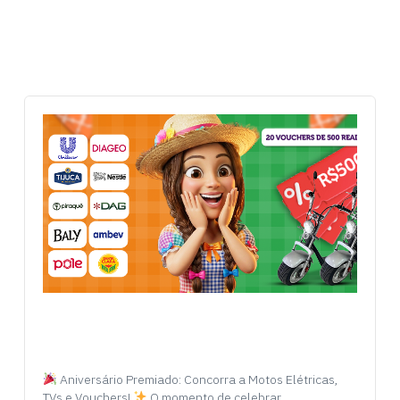
Aniversário Premiado: Concorra a Motos Elétricas,
TVs e Vouchers!
O momento de celebrar…