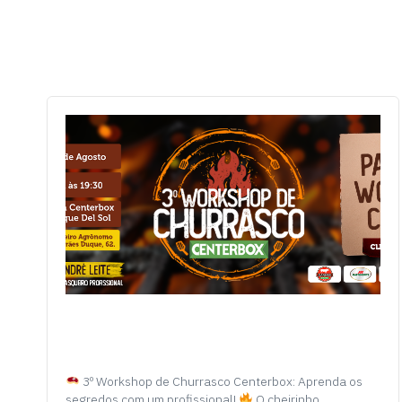
3º Workshop de Churrasco Centerbox: Aprenda os
segredos com um profissional!
O cheirinho…