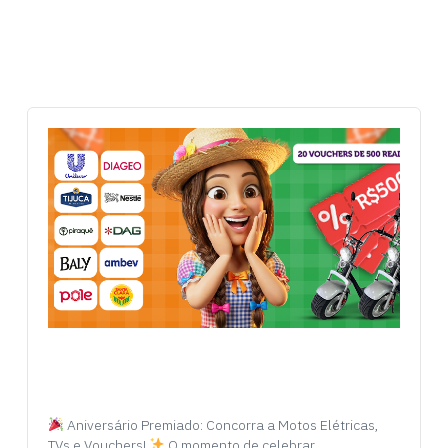
Aniversário Premiado: Concorra a Motos Elétricas,
TVs e Vouchers!
O momento de celebrar…