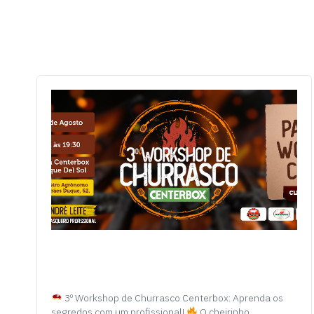
3º Workshop de Churrasco Centerbox: Aprenda os
segredos com um profissional!
O cheirinho…