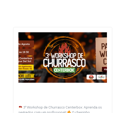
3º Workshop de Churrasco Centerbox: Aprenda os
segredos com um profissional!
O cheirinho…