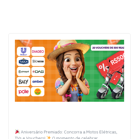
Aniversário Premiado: Concorra a Motos Elétricas,
TVs e Vouchers!
O momento de celebrar…