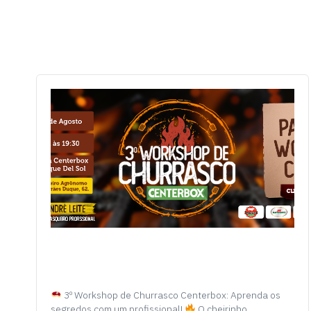
3º Workshop de Churrasco Centerbox: Aprenda os
segredos com um profissional!
O cheirinho…