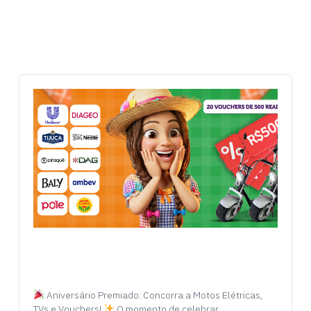
Aniversário Premiado: Concorra a Motos Elétricas,
TVs e Vouchers!
O momento de celebrar…