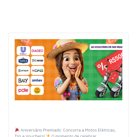
Aniversário Premiado: Concorra a Motos Elétricas,
TVs e Vouchers!
O momento de celebrar…