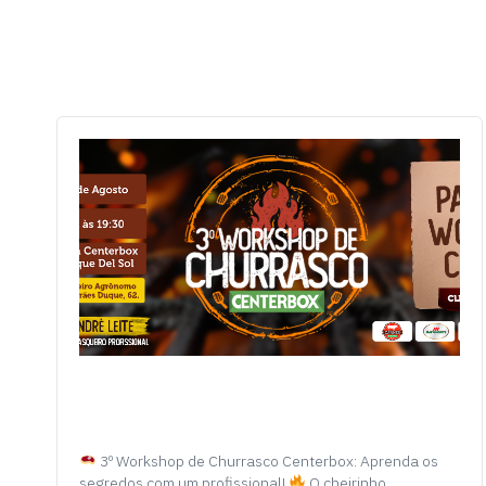
3º Workshop de Churrasco Centerbox: Aprenda os
segredos com um profissional!
O cheirinho…