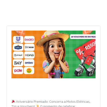
Aniversário Premiado: Concorra a Motos Elétricas,
TVs e Vouchers!
O momento de celebrar…