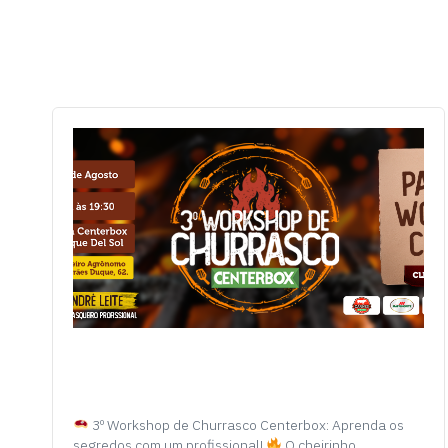
3º Workshop de Churrasco Centerbox: Aprenda os
segredos com um profissional!
O cheirinho…