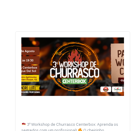
3º Workshop de Churrasco Centerbox: Aprenda os
segredos com um profissional!
O cheirinho…