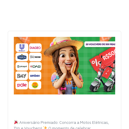
Aniversário Premiado: Concorra a Motos Elétricas,
TVs e Vouchers!
O momento de celebrar…