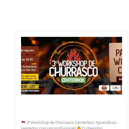
3º Workshop de Churrasco Centerbox: Aprenda os
segredos com um profissional!
O cheirinho…