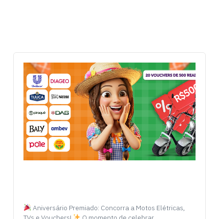
Aniversário Premiado: Concorra a Motos Elétricas,
TVs e Vouchers!
O momento de celebrar…