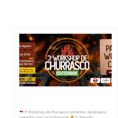
3º Workshop de Churrasco Centerbox: Aprenda os
segredos com um profissional!
O cheirinho…