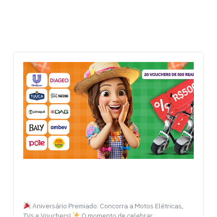
Aniversário Premiado: Concorra a Motos Elétricas,
TVs e Vouchers!
O momento de celebrar…