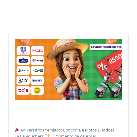
Aniversário Premiado: Concorra a Motos Elétricas,
TVs e Vouchers!
O momento de celebrar…