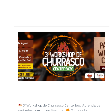
3º Workshop de Churrasco Centerbox: Aprenda os
segredos com um profissional!
O cheirinho…