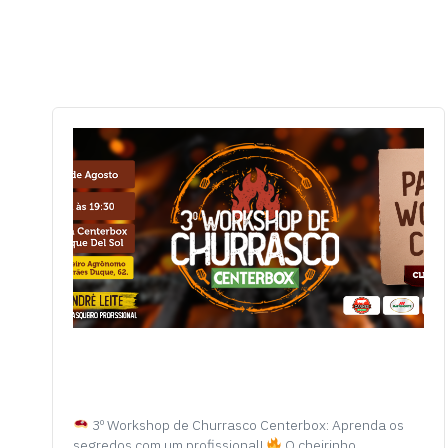
3º Workshop de Churrasco Centerbox: Aprenda os
segredos com um profissional!
O cheirinho…