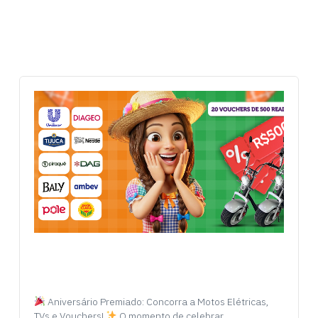
Aniversário Premiado: Concorra a Motos Elétricas,
TVs e Vouchers!
O momento de celebrar…