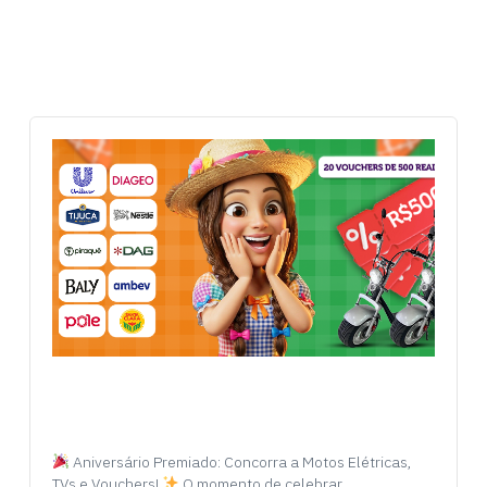
Aniversário Premiado: Concorra a Motos Elétricas,
TVs e Vouchers!
O momento de celebrar…