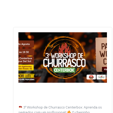
3º Workshop de Churrasco Centerbox: Aprenda os
segredos com um profissional!
O cheirinho…