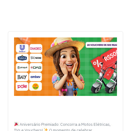
Aniversário Premiado: Concorra a Motos Elétricas,
TVs e Vouchers!
O momento de celebrar…