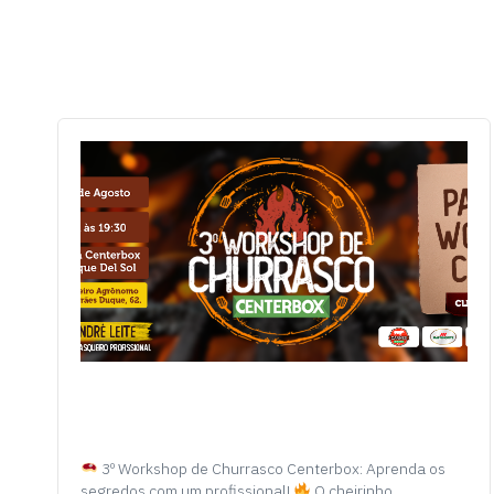
3º Workshop de Churrasco Centerbox: Aprenda os
segredos com um profissional!
O cheirinho…