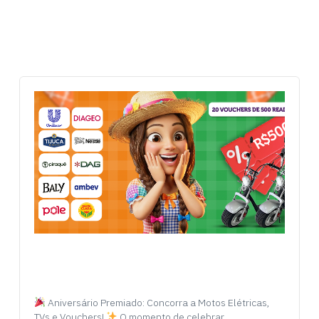
Aniversário Premiado: Concorra a Motos Elétricas,
TVs e Vouchers!
O momento de celebrar…