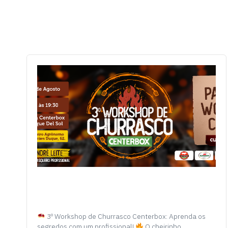
3º Workshop de Churrasco Centerbox: Aprenda os
segredos com um profissional!
O cheirinho…