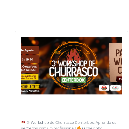
3º Workshop de Churrasco Centerbox: Aprenda os
segredos com um profissional!
O cheirinho…