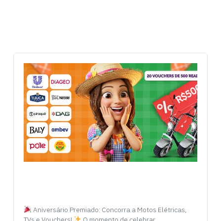
Aniversário Premiado: Concorra a Motos Elétricas,
TVs e Vouchers!
O momento de celebrar…