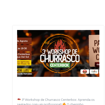
3º Workshop de Churrasco Centerbox: Aprenda os
segredos com um profissional!
O cheirinho…