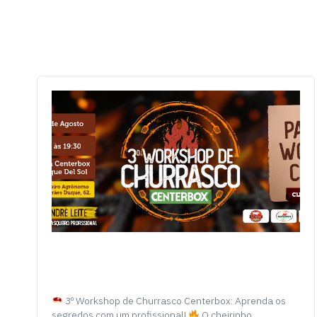
3º Workshop de Churrasco Centerbox: Aprenda os
segredos com um profissional!
O cheirinho…