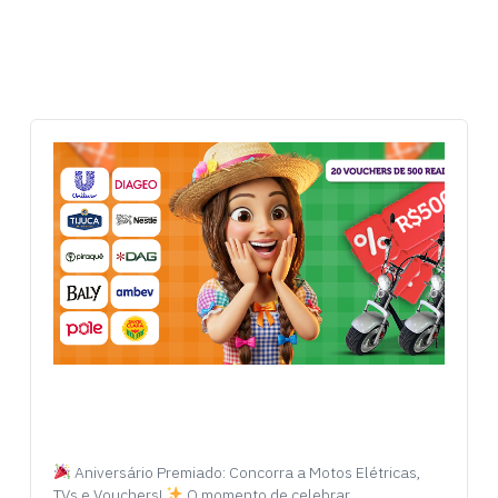
Aniversário Premiado: Concorra a Motos Elétricas,
TVs e Vouchers!
O momento de celebrar…