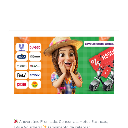
Aniversário Premiado: Concorra a Motos Elétricas,
TVs e Vouchers!
O momento de celebrar…