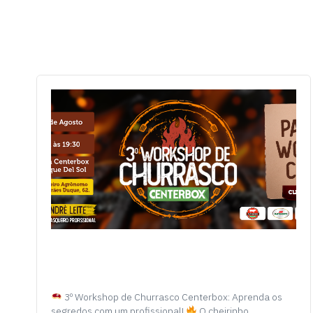
3º Workshop de Churrasco Centerbox: Aprenda os
segredos com um profissional!
O cheirinho…