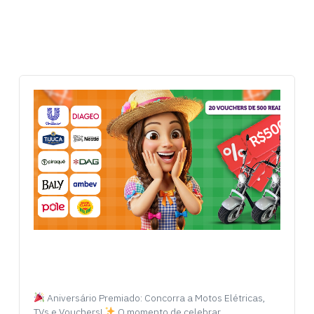
Aniversário Premiado: Concorra a Motos Elétricas,
TVs e Vouchers!
O momento de celebrar…