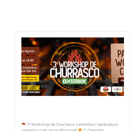
3º Workshop de Churrasco Centerbox: Aprenda os
segredos com um profissional!
O cheirinho…