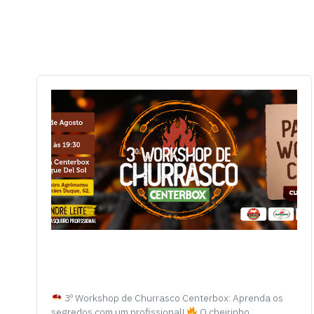
3º Workshop de Churrasco Centerbox: Aprenda os
segredos com um profissional!
O cheirinho…