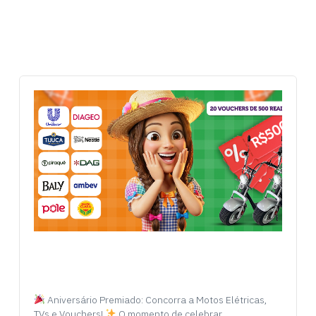
Aniversário Premiado: Concorra a Motos Elétricas,
TVs e Vouchers!
O momento de celebrar…