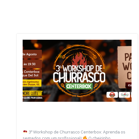
3º Workshop de Churrasco Centerbox: Aprenda os
segredos com um profissional!
O cheirinho…