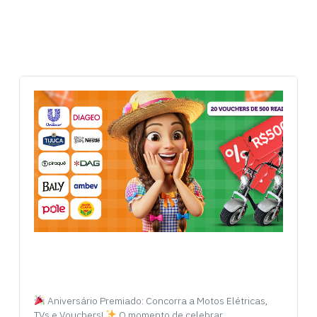
Aniversário Premiado: Concorra a Motos Elétricas,
TVs e Vouchers!
O momento de celebrar…