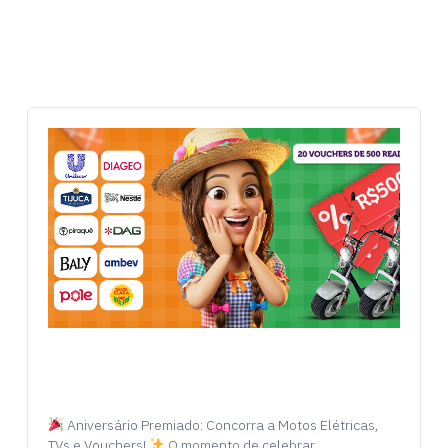
Aniversário Premiado: Concorra a Motos Elétricas,
TVs e Vouchers!
O momento de celebrar…