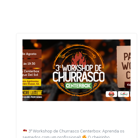
3º Workshop de Churrasco Centerbox: Aprenda os
segredos com um profissional!
O cheirinho…