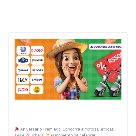
Aniversário Premiado: Concorra a Motos Elétricas,
TVs e Vouchers!
O momento de celebrar…