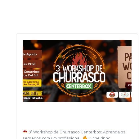
3º Workshop de Churrasco Centerbox: Aprenda os
segredos com um profissional!
O cheirinho…