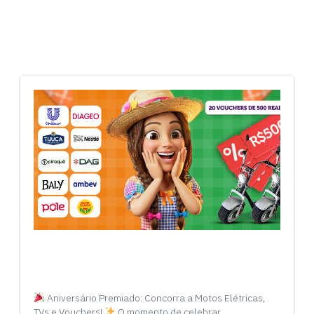
Aniversário Premiado: Concorra a Motos Elétricas,
TVs e Vouchers!
O momento de celebrar…