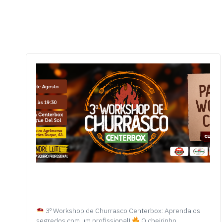
3º Workshop de Churrasco Centerbox: Aprenda os
segredos com um profissional!
O cheirinho…