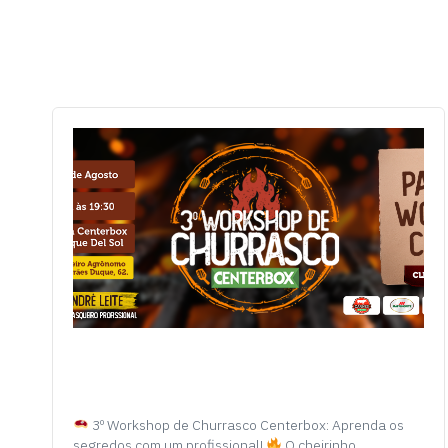
3º Workshop de Churrasco Centerbox: Aprenda os
segredos com um profissional!
O cheirinho…