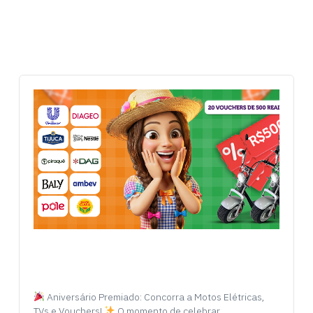
Aniversário Premiado: Concorra a Motos Elétricas,
TVs e Vouchers!
O momento de celebrar…