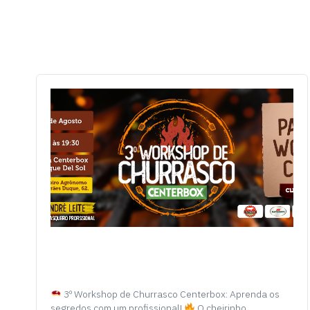
3º Workshop de Churrasco Centerbox: Aprenda os
segredos com um profissional!
O cheirinho…