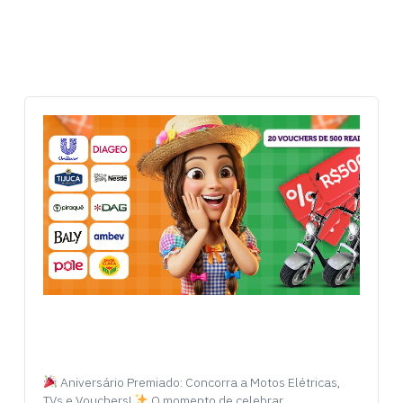
Aniversário Premiado: Concorra a Motos Elétricas,
TVs e Vouchers!
O momento de celebrar…