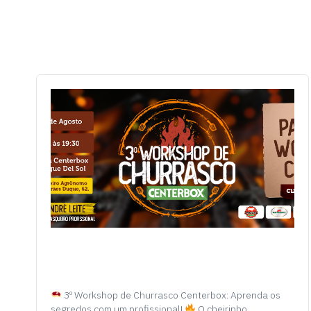
3º Workshop de Churrasco Centerbox: Aprenda os
segredos com um profissional!
O cheirinho…