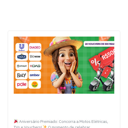
Aniversário Premiado: Concorra a Motos Elétricas,
TVs e Vouchers!
O momento de celebrar…