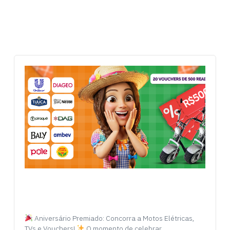
Aniversário Premiado: Concorra a Motos Elétricas,
TVs e Vouchers!
O momento de celebrar…