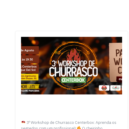
3º Workshop de Churrasco Centerbox: Aprenda os
segredos com um profissional!
O cheirinho…