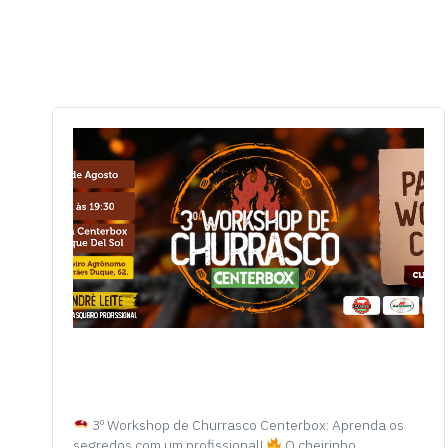
3º Workshop de Churrasco Centerbox: Aprenda os
segredos com um profissional!
O cheirinho…