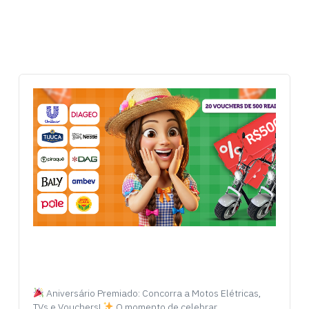
Aniversário Premiado: Concorra a Motos Elétricas,
TVs e Vouchers!
O momento de celebrar…