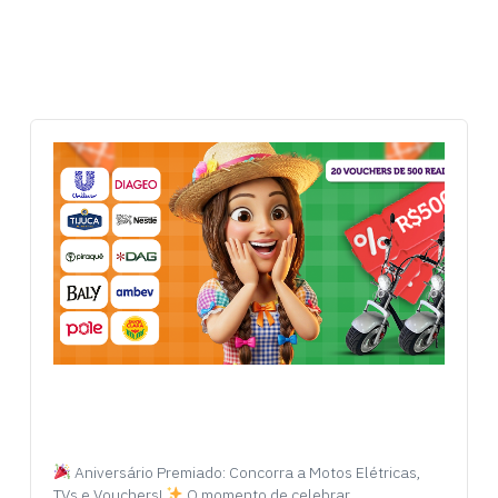
Aniversário Premiado: Concorra a Motos Elétricas,
TVs e Vouchers!
O momento de celebrar…