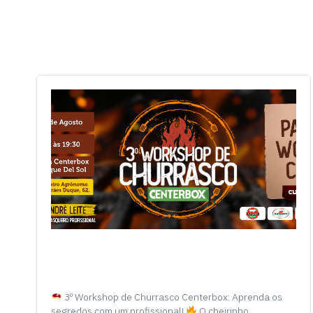
3º Workshop de Churrasco Centerbox: Aprenda os
segredos com um profissional!
O cheirinho…