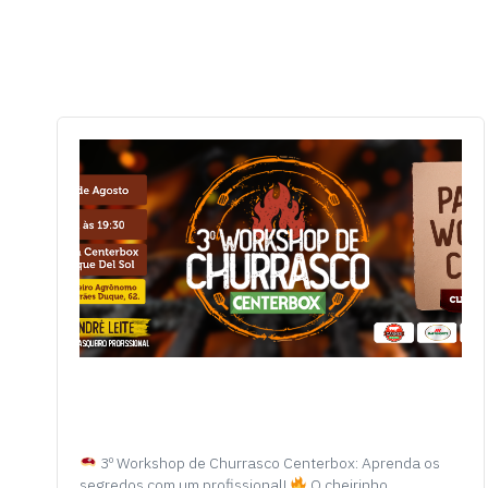
3º Workshop de Churrasco Centerbox: Aprenda os
segredos com um profissional!
O cheirinho…