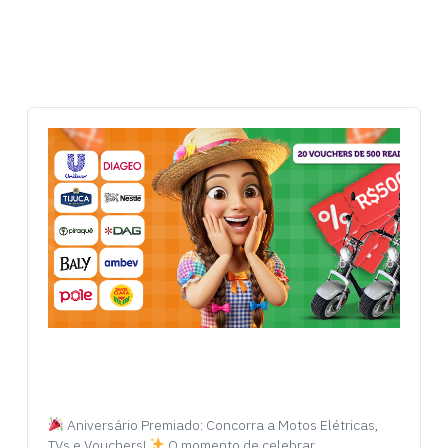
Aniversário Premiado: Concorra a Motos Elétricas,
TVs e Vouchers!
O momento de celebrar…