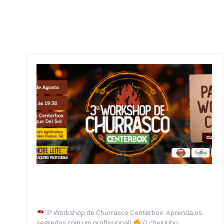
3º Workshop de Churrasco Centerbox: Aprenda os
segredos com um profissional!
O cheirinho…