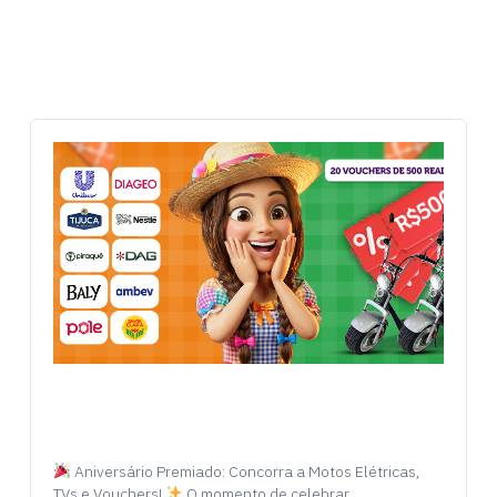
Aniversário Premiado: Concorra a Motos Elétricas,
TVs e Vouchers!
O momento de celebrar…