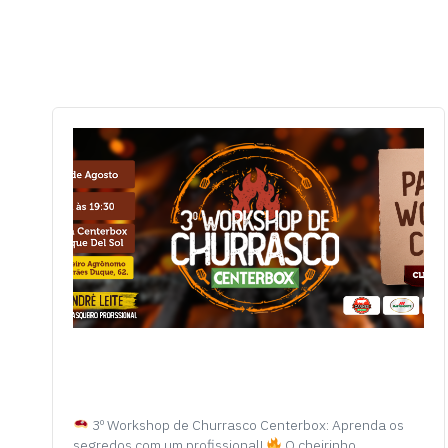
3º Workshop de Churrasco Centerbox: Aprenda os
segredos com um profissional!
O cheirinho…