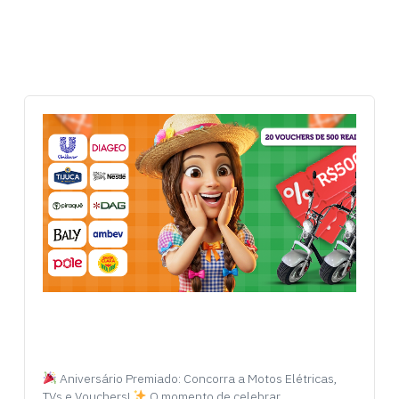
Aniversário Premiado: Concorra a Motos Elétricas,
TVs e Vouchers!
O momento de celebrar…