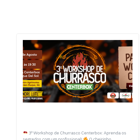
3º Workshop de Churrasco Centerbox: Aprenda os
segredos com um profissional!
O cheirinho…