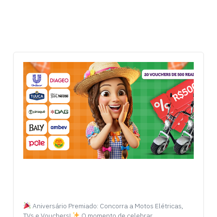
Aniversário Premiado: Concorra a Motos Elétricas,
TVs e Vouchers!
O momento de celebrar…