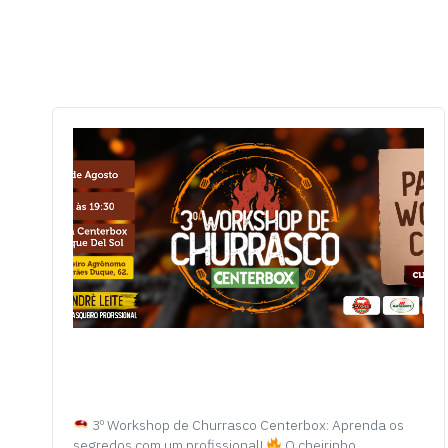
3º Workshop de Churrasco Centerbox: Aprenda os
segredos com um profissional!
O cheirinho…