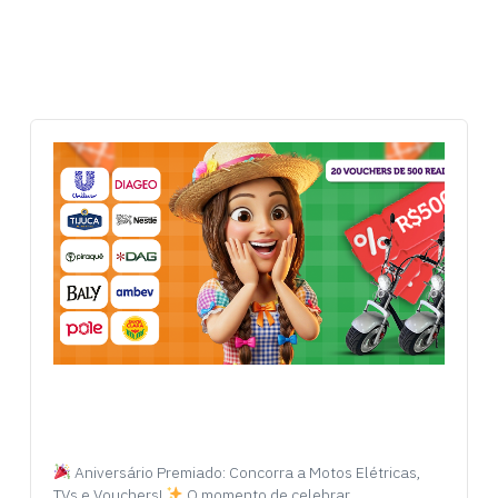
Aniversário Premiado: Concorra a Motos Elétricas,
TVs e Vouchers!
O momento de celebrar…