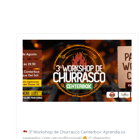
3º Workshop de Churrasco Centerbox: Aprenda os
segredos com um profissional!
O cheirinho…