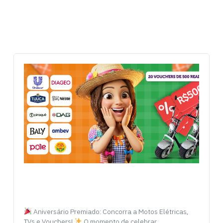
Aniversário Premiado: Concorra a Motos Elétricas,
TVs e Vouchers!
O momento de celebrar…