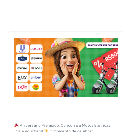
Aniversário Premiado: Concorra a Motos Elétricas,
TVs e Vouchers!
O momento de celebrar…