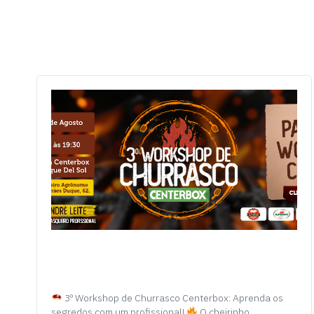
3º Workshop de Churrasco Centerbox: Aprenda os
segredos com um profissional!
O cheirinho…