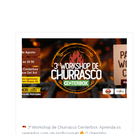
3º Workshop de Churrasco Centerbox: Aprenda os
segredos com um profissional!
O cheirinho…