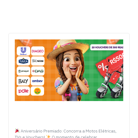
Aniversário Premiado: Concorra a Motos Elétricas,
TVs e Vouchers!
O momento de celebrar…