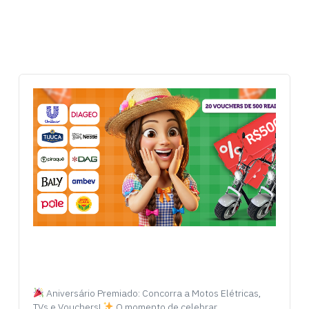
Aniversário Premiado: Concorra a Motos Elétricas,
TVs e Vouchers!
O momento de celebrar…