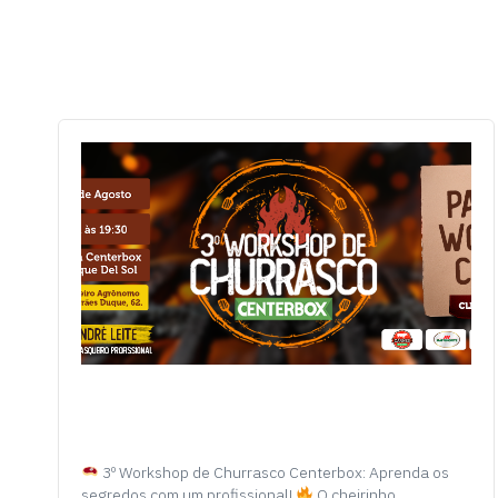
3º Workshop de Churrasco Centerbox: Aprenda os
segredos com um profissional!
O cheirinho…