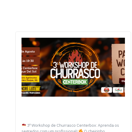
3º Workshop de Churrasco Centerbox: Aprenda os
segredos com um profissional!
O cheirinho…