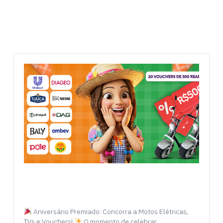
Aniversário Premiado: Concorra a Motos Elétricas,
TVs e Vouchers!
O momento de celebrar…