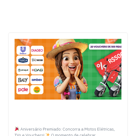
Aniversário Premiado: Concorra a Motos Elétricas,
TVs e Vouchers!
O momento de celebrar…