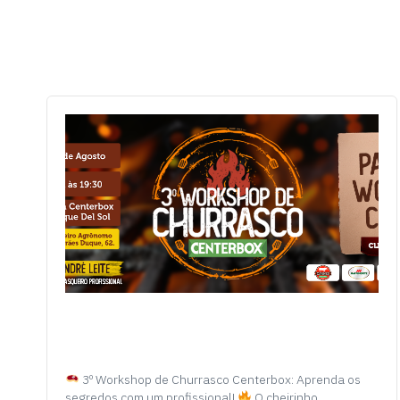
3º Workshop de Churrasco Centerbox: Aprenda os
segredos com um profissional!
O cheirinho…